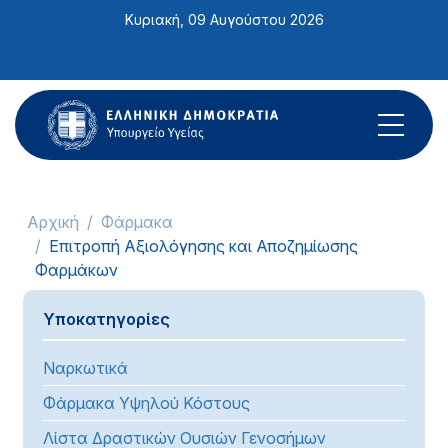
Σημείωση:
Κυριακή, 09 Αυγούστου 2026
Αυτός
ο
ιστότοπος
περιλαμβάνει
ένα
σύστημα
προσβασιμότητας.
Αρχική
Φάρμακα
Επιτροπή Αξιολόγησης και Αποζημίωσης
Φαρμάκων
Υποκατηγορίες
Ναρκωτικά
Φάρμακα Υψηλού Κόστους
Λίστα Δραστικών Ουσιών Γενοσήμων