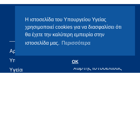
Η ιστοσελίδα του Υπουργείου Υγείας
χρησιμοποιεί cookies για να διασφαλίσει ότι
θα έχετε την καλύτερη εμπειρία στην
ιστοσελίδα μας.
Περισσότερα
Αρχική
eHealth - Ηλεκτρονική
Υγεία
Υπουργείο
OK
Χάρτης ιστοσελίδας
Υγεία
Όροι χρήσης
Εφημερίδα της
Υπηρεσίας
Δήλωση
προσβασιμότητας
Για τον Πολίτη
Επικοινωνία
RSS