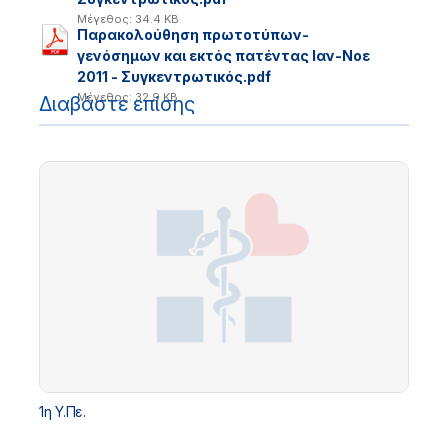
Μέγεθος: 34.4 KB
Παρακολούθηση πρωτοτύπων-
γενόσημων και εκτός πατέντας Ιαν-Νοε
2011 - Συγκεντρωτικός.pdf
Μέγεθος: 32.9 KB
Διαβάστε επίσης
1η Υ.Πε.