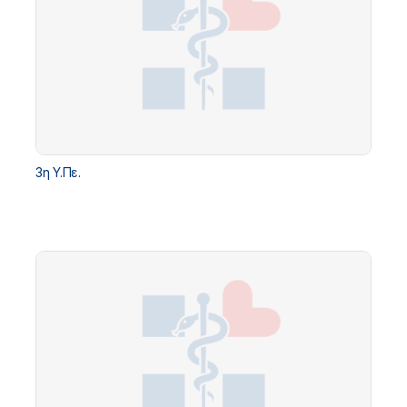
3η Υ.Πε.