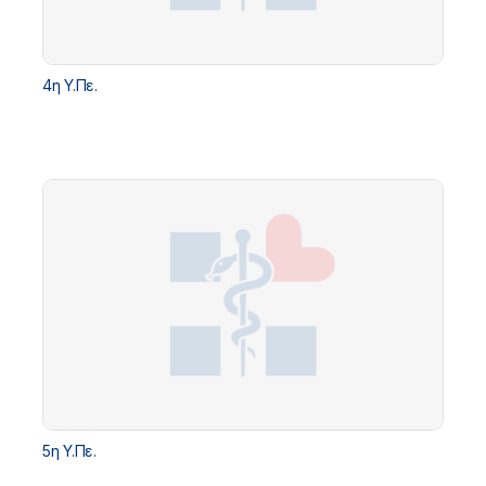
4η Υ.Πε.
5η Υ.Πε.