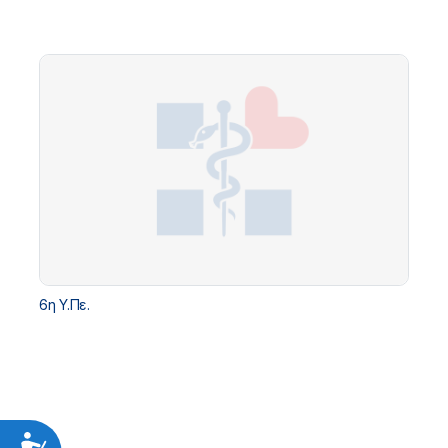
6η Υ.Πε.