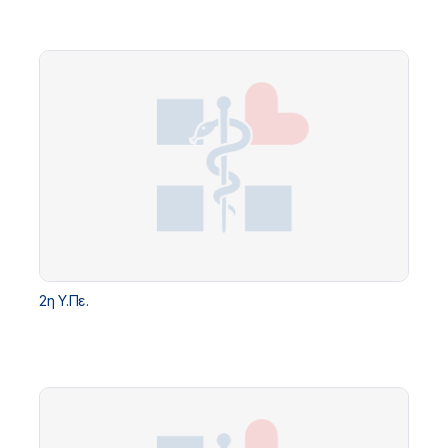
2η Υ.Πε.