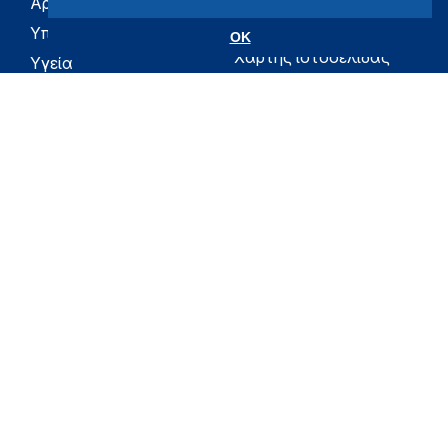
Αρχική
eHealth - Ηλεκτρονική
Υγεία
Υπουργείο
OK
Χάρτης ιστοσελίδας
Υγεία
Όροι χρήσης
Εφημερίδα της
Υπηρεσίας
Δήλωση
προσβασιμότητας
Για τον Πολίτη
Επικοινωνία
RSS
Όλο το moh.gov.gr
Υπουργείο
Υγεία
Εφημερίδα της Υπηρεσίας