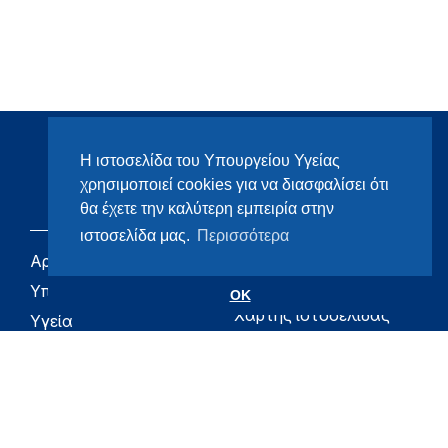
Η ιστοσελίδα του Υπουργείου Υγείας
χρησιμοποιεί cookies για να διασφαλίσει ότι
θα έχετε την καλύτερη εμπειρία στην
ιστοσελίδα μας.
Περισσότερα
Αρχική
eHealth - Ηλεκτρονική
Υγεία
Υπουργείο
OK
Χάρτης ιστοσελίδας
Υγεία
Όροι χρήσης
Εφημερίδα της
Υπηρεσίας
Δήλωση
προσβασιμότητας
Για τον Πολίτη
Επικοινωνία