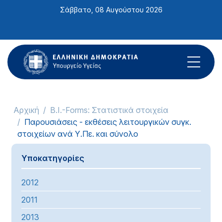
Σημείωση:
Σάββατο, 08 Αυγούστου 2026
Αυτός
ο
ιστότοπος
περιλαμβάνει
ένα
σύστημα
προσβασιμότητας.
Αρχική
B.I.-Forms: Στατιστικά στοιχεία
Παρουσιάσεις - εκθέσεις λειτουργικών συγκ.
στοιχείων ανά Υ.Πε. και σύνολο
Υποκατηγορίες
2012
2011
2013