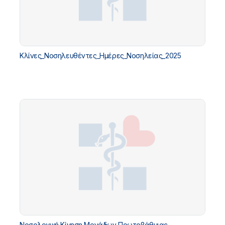
Κλίνες_Νοσηλευθέντες_Ημέρες_Νοσηλείας_2025
Νοσολογική Κίνηση Μονάδων Πρωτοβάθμιας