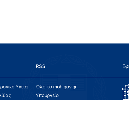
RSS
Εφ
τρονική Υγεία
Όλο το moh.gov.gr
λίδας
Υπουργείο
Υγεία
ασιμότητας
Εφημερίδα της Υπηρεσίας
Για τον Πολίτη