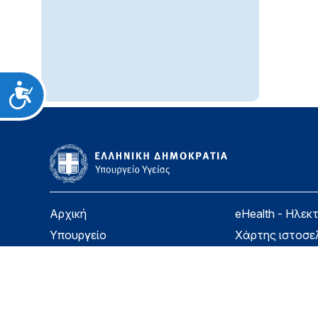
Προσιτότητα
Αρχική
eHealth - Ηλεκ
Υπουργείο
Χάρτης ιστοσε
Υγεία
Όροι χρήσης
Εφημερίδα της Υπηρεσίας
Δήλωση προσβ
Για τον Πολίτη
Επικοινωνία