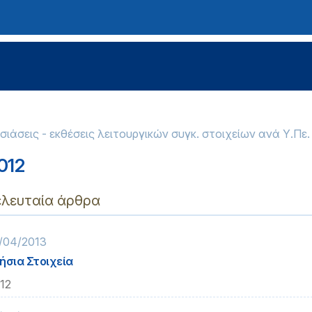
ιάσεις - εκθέσεις λειτουργικών συγκ. στοιχείων ανά Υ.Πε.
012
ελευταία άρθρα
/04/2013
ήσια Στοιχεία
12