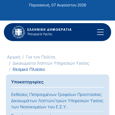
Σημείωση:
Παρασκευή, 07 Αυγούστου 2026
Αυτός
ο
ιστότοπος
περιλαμβάνει
ένα
σύστημα
προσβασιμότητας.
Αρχική
Για τον Πολίτη
Δικαιώματα Ληπτών Υπηρεσιών Υγείας
Θεσμικό Πλαίσιο
Υποκατηγορίες
Εκθέσεις Πεπραγμένων Γραφείων Προστασίας
Δικαιωμάτων Ληπτών/τριών Υπηρεσιών Υγείας
των Νοσοκομείων του Ε.Σ.Υ.