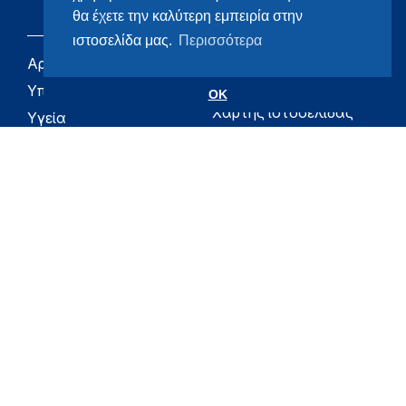
θα έχετε την καλύτερη εμπειρία στην
ιστοσελίδα μας.
Περισσότερα
Αρχική
eHealth - Ηλεκτρονική
Υγεία
Υπουργείο
OK
Χάρτης ιστοσελίδας
Υγεία
Όροι χρήσης
Εφημερίδα της
Υπηρεσίας
Δήλωση
προσβασιμότητας
Για τον Πολίτη
Επικοινωνία
RSS
Όλο το moh.gov.gr
Υπουργείο