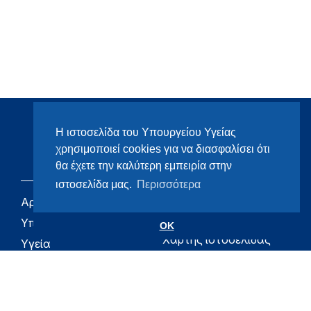
Η ιστοσελίδα του Υπουργείου Υγείας
χρησιμοποιεί cookies για να διασφαλίσει ότι
θα έχετε την καλύτερη εμπειρία στην
ιστοσελίδα μας.
Περισσότερα
Αρχική
eHealth - Ηλεκτρονική
Υγεία
Υπουργείο
OK
Χάρτης ιστοσελίδας
Υγεία
Όροι χρήσης
Εφημερίδα της
Υπηρεσίας
Δήλωση
προσβασιμότητας
Για τον Πολίτη