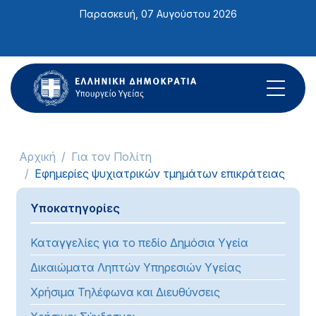
Σημείωση:
Παρασκευή, 07 Αυγούστου 2026
Αυτός
ο
ιστότοπος
περιλαμβάνει
ένα
σύστημα
προσβασιμότητας.
Αρχική
Για τον Πολίτη
Εφημερίες ψυχιατρικών τμημάτων επικράτειας
Υποκατηγορίες
Καταγγελίες για το πεδίο Δημόσια Υγεία
Δικαιώματα Ληπτών Υπηρεσιών Υγείας
Χρήσιμα Τηλέφωνα και Διευθύνσεις