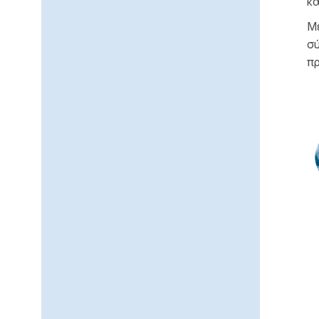
κα
Με
σύ
πρ