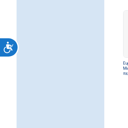
Προσιτότητα
Ευ
Μι
πε