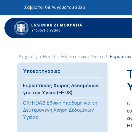
Σημείωση:
Σάββατο, 08 Αυγούστου 2026
Αυτός
ο
ιστότοπος
περιλαμβάνει
ένα
σύστημα
προσβασιμότητας.
Αρχική
eHealth - Ηλεκτρονική Υγεία
Ευρωπαϊκ
Πατήστε
Control-
Υποκατηγορίες
F11
για
Υ
Ευρωπαϊκός Χώρος Δεδομένων
να
για την Υγεία (EHDS)
προσαρμόσετε
τον
GR-HDAB Εθνική Υποδομή για τη
Ο
ιστότοπο
Δευτερογενή Χρήση Δεδομένων
ευ
στα
Υγείας
αφ
άτομα
Η
με