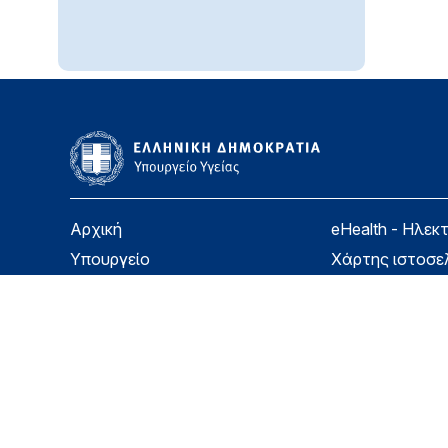
Αρχική
eHealth - Ηλεκ
Υπουργείο
Χάρτης ιστοσε
Υγεία
Όροι χρήσης
Εφημερίδα της Υπηρεσίας
Δήλωση προσβ
Για τον Πολίτη
Επικοινωνία