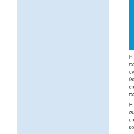
Η
πο
υγ
θε
επ
πα
Η
συ
επ
κα