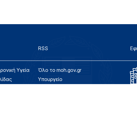
RSS
Εφ
τρονική Υγεία
Όλο το moh.gov.gr
λίδας
Υπουργείο
Υγεία
ασιμότητας
Εφημερίδα της Υπηρεσίας
Για τον Πολίτη
eHealth - Ηλεκτρονική Υγεία