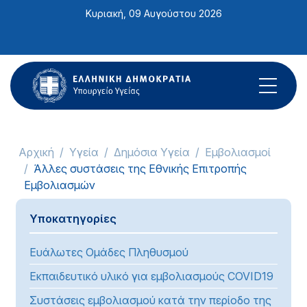
Σημείωση:
Κυριακή, 09 Αυγούστου 2026
Αυτός
ο
ιστότοπος
περιλαμβάνει
ένα
σύστημα
προσβασιμότητας.
Αρχική
Υγεία
Δημόσια Υγεία
Εμβολιασμοί
Άλλες συστάσεις της Εθνικής Επιτροπής
Εμβολιασμών
Υποκατηγορίες
Ευάλωτες Ομάδες Πληθυσμού
Εκπαιδευτικό υλικό για εμβολιασμούς COVID19
Συστάσεις εμβολιασμού κατά την περίοδο της