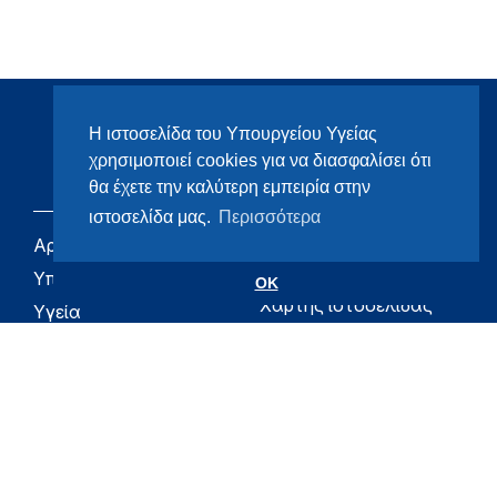
Η ιστοσελίδα του Υπουργείου Υγείας
χρησιμοποιεί cookies για να διασφαλίσει ότι
θα έχετε την καλύτερη εμπειρία στην
ιστοσελίδα μας.
Περισσότερα
Αρχική
eHealth - Ηλεκτρονική
Υγεία
Υπουργείο
OK
Χάρτης ιστοσελίδας
Υγεία
Όροι χρήσης
Εφημερίδα της
Υπηρεσίας
Δήλωση
προσβασιμότητας
Για τον Πολίτη
Επικοινωνία