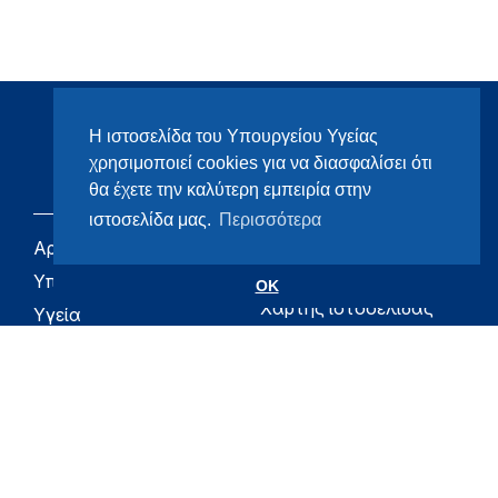
Η ιστοσελίδα του Υπουργείου Υγείας
χρησιμοποιεί cookies για να διασφαλίσει ότι
θα έχετε την καλύτερη εμπειρία στην
ιστοσελίδα μας.
Περισσότερα
Αρχική
eHealth - Ηλεκτρονική
Υγεία
Υπουργείο
OK
Χάρτης ιστοσελίδας
Υγεία
Όροι χρήσης
Εφημερίδα της
Υπηρεσίας
Δήλωση
προσβασιμότητας
Για τον Πολίτη
Επικοινωνία