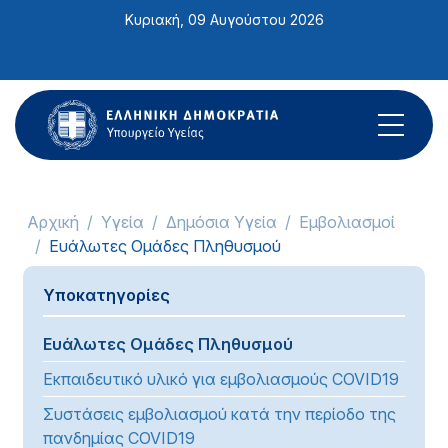
Σημείωση:
Κυριακή, 09 Αυγούστου 2026
Αυτός
ο
ιστότοπος
περιλαμβάνει
ένα
σύστημα
προσβασιμότητας.
Αρχική
Υγεία
Δημόσια Υγεία
Εμβολιασμοί
Ευάλωτες Ομάδες Πληθυσμού
Υποκατηγορίες
Ευάλωτες Ομάδες Πληθυσμού
Εκπαιδευτικό υλικό για εμβολιασμούς COVID19
Συστάσεις εμβολιασμού κατά την περίοδο της
πανδημίας COVID19