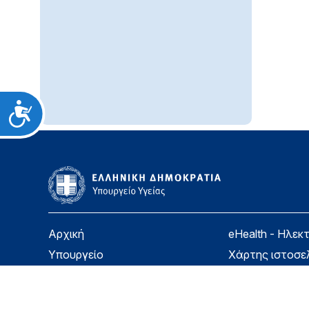
Προσιτότητα
Αρχική
eHealth - Ηλεκ
Υπουργείο
Χάρτης ιστοσε
Υγεία
Όροι χρήσης
Εφημερίδα της Υπηρεσίας
Δήλωση προσβ