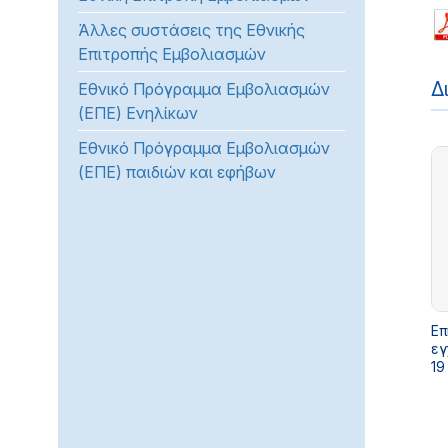
προβλήματα
Άλλες συστάσεις της Εθνικής
όρασης
Επιτροπής Εμβολιασμών
που
Δ
Εθνικό Πρόγραμμα Εμβολιασμών
χρησιμοποιούν
(ΕΠΕ) Ενηλίκων
πρόγραμμα
ανάγνωσης
Εθνικό Πρόγραμμα Εμβολιασμών
οθόνης
(ΕΠΕ) παιδιών και εφήβων
Πατήστε
Control-
F10
για
να
ανοίξετε
Επ
ένα
εγ
μενού
19
προσβασιμότητας.