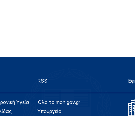
RSS
Εφ
τρονική Υγεία
Όλο το moh.gov.gr
λίδας
Υπουργείο
Υγεία
ασιμότητας
Εφημερίδα της Υπηρεσίας