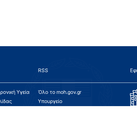
RSS
Εφ
τρονική Υγεία
Όλο το moh.gov.gr
λίδας
Υπουργείο
Υγεία
ασιμότητας
Εφημερίδα της Υπηρεσίας
Για τον Πολίτη