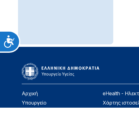
Προσιτότητα
Αρχική
eHealth - Ηλεκ
Υπουργείο
Χάρτης ιστοσε
Υγεία
Όροι χρήσης
Εφημερίδα της Υπηρεσίας
Δήλωση προσβ
Για τον Πολίτη
Επικοινωνία