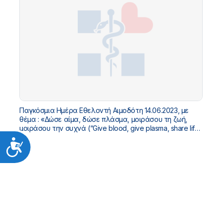
Παγκόσμια Ημέρα Εθελοντή Αιμοδότη 14.06.2023, με
θέμα : «Δώσε αίμα, δώσε πλάσμα, μοιράσου τη ζωή,
μοιράσου την συχνά (“Give blood, give plasma, share life,
share often”)».
Προσιτότητα