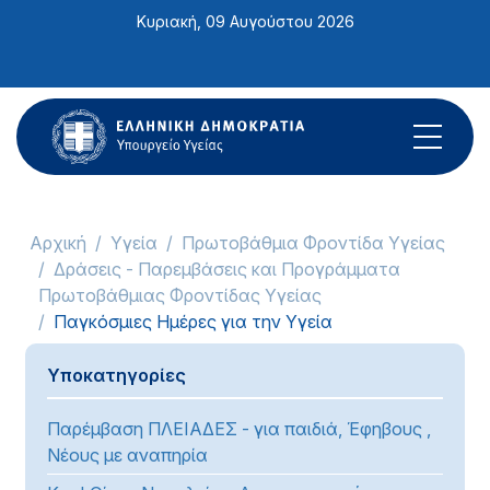
Σημείωση:
Κυριακή, 09 Αυγούστου 2026
Αυτός
ο
ιστότοπος
περιλαμβάνει
ένα
σύστημα
προσβασιμότητας.
Αρχική
Υγεία
Πρωτοβάθμια Φροντίδα Υγείας
Δράσεις - Παρεμβάσεις και Προγράμματα
Πρωτοβάθμιας Φροντίδας Υγείας
Παγκόσμιες Ημέρες για την Υγεία
Υποκατηγορίες
Παρέμβαση ΠΛΕΙΑΔΕΣ - για παιδιά, Έφηβους ,
Νέους με αναπηρία