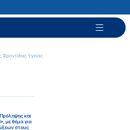
ς Φροντίδας Υγείας
 Πρόληψης και
, με θέμα για
μώξεων στους