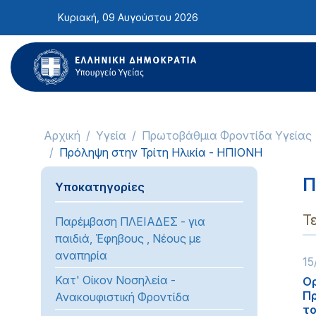
Σημείωση:
Κυριακή, 09 Αυγούστου 2026
Αυτός
ο
ιστότοπος
περιλαμβάνει
ένα
σύστημα
προσβασιμότητας.
Αρχική
Υγεία
Πρωτοβάθμια Φροντίδα Υγείας
Πατήστε
Πρόληψη στην Τρίτη Ηλικία - ΗΠΙΟΝΗ
Control-
F11
Π
Υποκατηγορίες
για
να
Τ
Παρέμβαση ΠΛΕΙΑΔΕΣ - για
προσαρμόσετε
παιδιά, Έφηβους , Νέους με
τον
αναπηρία
15
ιστότοπο
στα
Κατ' Οίκον Νοσηλεία -
Ορ
Πρ
άτομα
Ανακουφιστική Φροντίδα
το
με