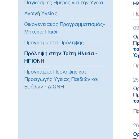
Παγκόσμιες Ημέρες για την Υγεία
Ηλ
προβλήματα
Αγωγή Υγείας
όρασης
Πρ
που
Οικογενειακός Προγραμματισμός-
09
χρησιμοποιούν
Μητέρα-Παιδί
πρόγραμμα
Ορ
Προγράμματα Πρόληψης
Πρ
ανάγνωσης
το
οθόνης
Πρόληψη στην Τρίτη Ηλικία -
Όρ
Πατήστε
ΗΠΙΟΝΗ
Πρ
Control-
Πρόγραμμα Πρόληψης και
F10
Προαγωγής Υγείας Παιδιών και
25
για
Εφήβων - ΔΙΩΝΗ
να
Ορ
Πρ
ανοίξετε
το
ένα
μενού
Πρ
προσβασιμότητας.
26
Ορ