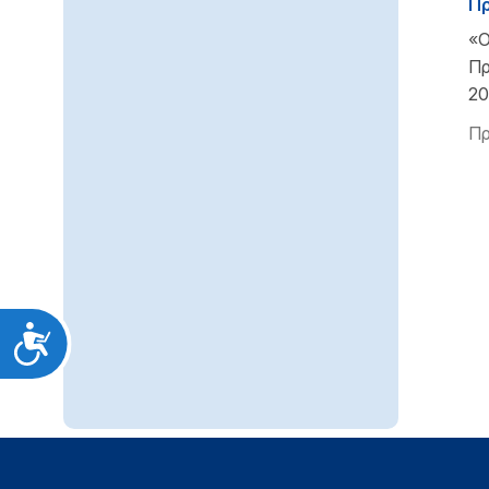
Πρ
«Ο
Πρ
20
Πρ
Προσιτότητα