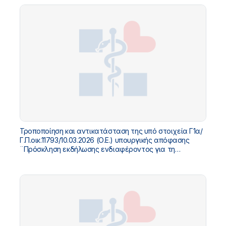
Τροποποίηση και αντικατάσταση της υπό στοιχεία Γ1α/
Γ.Π.οικ.11793/10.03.2026 (Ο.Ε.) υπουργικής απόφασης
¨Πρόσκληση εκδήλωσης ενδιαφέροντος για τη
συμμετοχή των δικαιούχων επαγγελματιών της Π.Φ.Υ.
στα προγράμματα επιμόρφωσης..."