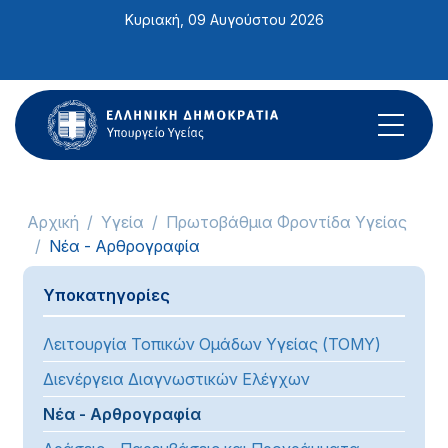
Σημείωση:
Κυριακή, 09 Αυγούστου 2026
Αυτός
ο
ιστότοπος
περιλαμβάνει
ένα
σύστημα
προσβασιμότητας.
Αρχική
Υγεία
Πρωτοβάθμια Φροντίδα Υγείας
Νέα - Αρθρογραφία
Υποκατηγορίες
Λειτουργία Τοπικών Ομάδων Υγείας (ΤΟΜΥ)
Διενέργεια Διαγνωστικών Ελέγχων
Νέα - Αρθρογραφία