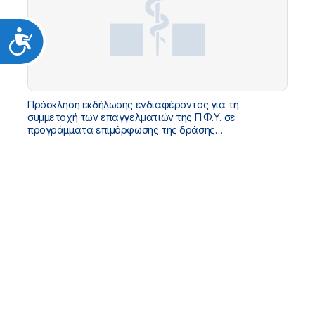
Προσιτότητα
Πρόσκληση εκδήλωσης ενδιαφέροντος για τη
συμμετοχή των επαγγελματιών της Π.Φ.Υ. σε
προγράμματα επιμόρφωσης της δράσης
«Μεταρρύθμιση της Πρωτοβάθμιας Υγειονομικής
Περίθαλψης» του ΤΑΑ - ΟΡΘΗ ΕΠΑΝΑΛΗΨΗ ΩΣ ΠΡΟΣ
ΤΗΝ ΠΡΟΘΕΣΜΙΑ ΥΠΟΒΟΛΗΣ ΤΩΝ ΑΙΤΗΣΕΩΝ