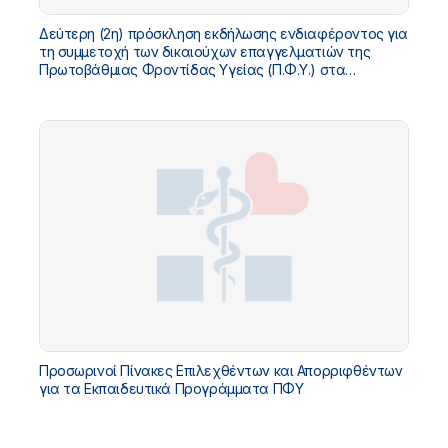
Δεύτερη (2η) πρόσκληση εκδήλωσης ενδιαφέροντος για
τη συμμετοχή των δικαιούχων επαγγελματιών της
Πρωτοβάθμιας Φροντίδας Υγείας (Π.Φ.Υ.) στα
προγράμματα επιμόρφωσης των έργων με κωδικούς
ΟΠΣ ΤΑ 5210898, 5214487, 5214564, 5216882, 5224962
Προσωρινοί Πίνακες Επιλεχθέντων και Απορριφθέντων
για τα Εκπαιδευτικά Προγράμματα ΠΦΥ