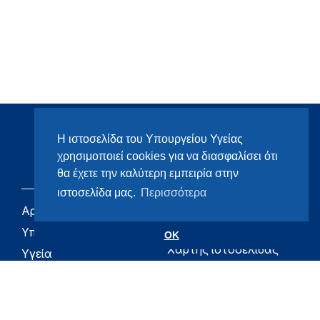
Η ιστοσελίδα του Υπουργείου Υγείας
χρησιμοποιεί cookies για να διασφαλίσει ότι
θα έχετε την καλύτερη εμπειρία στην
ιστοσελίδα μας.
Περισσότερα
Αρχική
eHealth - Ηλεκτρονική
Υγεία
Υπουργείο
OK
Χάρτης ιστοσελίδας
Υγεία
Όροι χρήσης
Εφημερίδα της
Υπηρεσίας
Δήλωση
προσβασιμότητας
Για τον Πολίτη