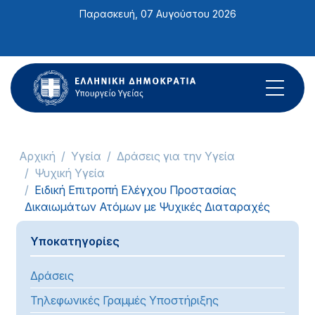
Σημείωση:
Παρασκευή, 07 Αυγούστου 2026
Αυτός
ο
ιστότοπος
περιλαμβάνει
ένα
σύστημα
προσβασιμότητας.
Αρχική
Υγεία
Δράσεις για την Υγεία
Ψυχική Υγεία
Ειδική Επιτροπή Ελέγχου Προστασίας
Δικαιωμάτων Ατόμων με Ψυχικές Διαταραχές
Υποκατηγορίες
Δράσεις
Τηλεφωνικές Γραμμές Υποστήριξης