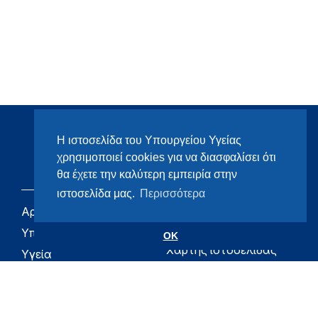
Η ιστοσελίδα του Υπουργείου Υγείας
χρησιμοποιεί cookies για να διασφαλίσει ότι
θα έχετε την καλύτερη εμπειρία στην
ιστοσελίδα μας.
Περισσότερα
Αρχική
eHealth - Ηλεκτρονική
Υγεία
Υπουργείο
OK
Χάρτης ιστοσελίδας
Υγεία
Όροι χρήσης
Εφημερίδα της
Υπηρεσίας
Δήλωση
προσβασιμότητας
Για τον Πολίτη