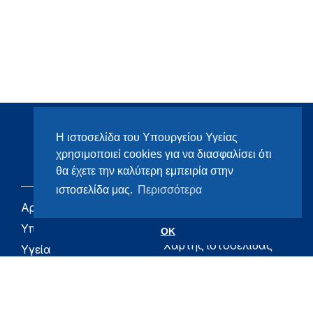
Η ιστοσελίδα του Υπουργείου Υγείας
χρησιμοποιεί cookies για να διασφαλίσει ότι
θα έχετε την καλύτερη εμπειρία στην
ιστοσελίδα μας.
Περισσότερα
Αρχική
eHealth - Ηλεκτρονική
Υγεία
Υπουργείο
OK
Χάρτης ιστοσελίδας
Υγεία
Όροι χρήσης
Εφημερίδα της
Υπηρεσίας
Δήλωση
προσβασιμότητας
Για τον Πολίτη