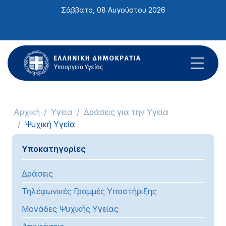
Σημείωση:
Σάββατο, 08 Αυγούστου 2026
Αυτός
ο
ιστότοπος
περιλαμβάνει
ένα
σύστημα
προσβασιμότητας.
Αρχική
Υγεία
Δράσεις για την Υγεία
Ψυχική Υγεία
Υποκατηγορίες
Δράσεις
Τηλεφωνικές Γραμμές Υποστήριξης
Μονάδες Ψυχικής Υγείας