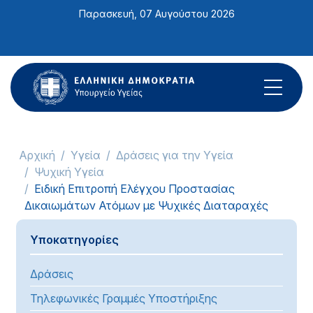
Σημείωση:
Παρασκευή, 07 Αυγούστου 2026
Αυτός
ο
ιστότοπος
περιλαμβάνει
ένα
σύστημα
προσβασιμότητας.
Αρχική
Υγεία
Δράσεις για την Υγεία
Ψυχική Υγεία
Ειδική Επιτροπή Ελέγχου Προστασίας
Δικαιωμάτων Ατόμων με Ψυχικές Διαταραχές
Υποκατηγορίες
Δράσεις
Τηλεφωνικές Γραμμές Υποστήριξης