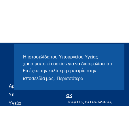
Η ιστοσελίδα του Υπουργείου Υγείας
χρησιμοποιεί cookies για να διασφαλίσει ότι
θα έχετε την καλύτερη εμπειρία στην
ιστοσελίδα μας.
Περισσότερα
Αρχική
eHealth - Ηλεκτρονική
Υγεία
Υπουργείο
OK
Χάρτης ιστοσελίδας
Υγεία
Όροι χρήσης
Εφημερίδα της
Υπηρεσίας
Δήλωση
προσβασιμότητας
Για τον Πολίτη