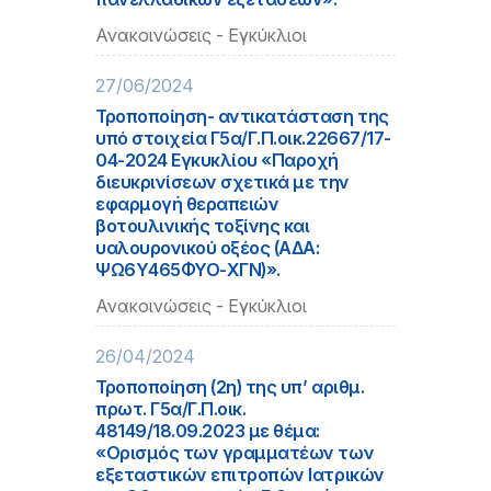
Ανακοινώσεις - Εγκύκλιοι
27/06/2024
Τροποποίηση- αντικατάσταση της
υπό στοιχεία Γ5α/Γ.Π.οικ.22667/17-
04-2024 Εγκυκλίου «Παροχή
διευκρινίσεων σχετικά με την
εφαρμογή θεραπειών
βοτουλινικής τοξίνης και
υαλουρονικού οξέος (ΑΔΑ:
ΨΩ6Υ465ΦΥΟ-ΧΓΝ)».
Ανακοινώσεις - Εγκύκλιοι
26/04/2024
Τροποποίηση (2η) της υπ’ αριθμ.
πρωτ. Γ5α/Γ.Π.οικ.
48149/18.09.2023 με θέμα:
«Ορισμός των γραμματέων των
εξεταστικών επιτροπών Ιατρικών