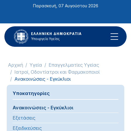
Σημείωση:
Παρασκευή, 07 Αυγούστου 2026
Αυτός
ο
ιστότοπος
περιλαμβάνει
ένα
σύστημα
προσβασιμότητας.
Αρχική
Υγεία
Επαγγελματίες Υγείας
Ιατροί, Οδοντίατροι και Φαρμακοποιοί
Ανακοινώσεις - Εγκύκλιοι
Υποκατηγορίες
Ανακοινώσεις - Εγκύκλιοι
Εξετάσεις
Εξειδικεύσεις