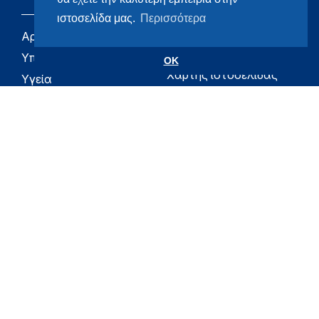
ιστοσελίδα μας.
Περισσότερα
Αρχική
eHealth - Ηλεκτρονική
Υγεία
Υπουργείο
OK
Χάρτης ιστοσελίδας
Υγεία
Όροι χρήσης
Εφημερίδα της
Υπηρεσίας
Δήλωση
προσβασιμότητας
Για τον Πολίτη
Επικοινωνία
RSS
Όλο το moh.gov.gr
Υπουργείο