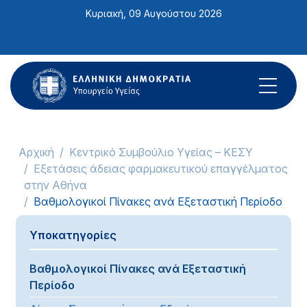
Σημείωση:
Κυριακή, 09 Αυγούστου 2026
Αυτός
ο
ιστότοπος
περιλαμβάνει
ένα
σύστημα
προσβασιμότητας.
Αρχική
Κεντρικό Συμβούλιο Υγείας – ΚΕΣΥ
Εξετάσεις άδειας φαρμακευτικού επαγγέλματος
στην Αθήνα
Βαθμολογικοί Πίνακες ανά Εξεταστική Περίοδο
Υποκατηγορίες
Βαθμολογικοί Πίνακες ανά Εξεταστική
Περίοδο