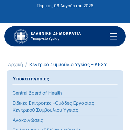
Σημείωση:
Πέμπτη, 06 Αυγούστου 2026
Αυτός
ο
ιστότοπος
περιλαμβάνει
ένα
σύστημα
προσβασιμότητας.
Αρχική
Κεντρικό Συμβούλιο Υγείας – ΚΕΣΥ
Υποκατηγορίες
Central Board of Health
Ειδικές Επιτροπές –Ομάδες Εργασίας
Κεντρικού Συμβουλίου Υγείας
Ανακοινώσεις