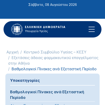
Σημείωση:
Σάββατο, 08 Αυγούστου 2026
Αυτός
ο
ιστότοπος
περιλαμβάνει
ένα
σύστημα
προσβασιμότητας.
Αρχική
Κεντρικό Συμβούλιο Υγείας – ΚΕΣΥ
Εξετάσεις άδειας φαρμακευτικού επαγγέλματος
στην Αθήνα
Βαθμολογικοί Πίνακες ανά Εξεταστική Περίοδο
Υποκατηγορίες
Βαθμολογικοί Πίνακες ανά Εξεταστική
Περίοδο