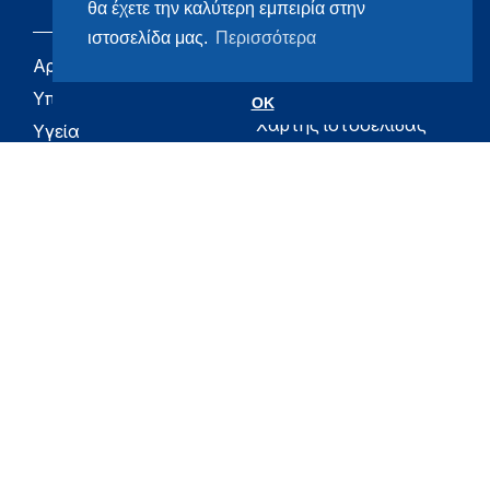
θα έχετε την καλύτερη εμπειρία στην
ιστοσελίδα μας.
Περισσότερα
Αρχική
eHealth - Ηλεκτρονική
Υγεία
Υπουργείο
OK
Χάρτης ιστοσελίδας
Υγεία
Όροι χρήσης
Εφημερίδα της
Υπηρεσίας
Δήλωση
προσβασιμότητας
Για τον Πολίτη
Επικοινωνία
RSS
Όλο το moh.gov.gr
Υπουργείο