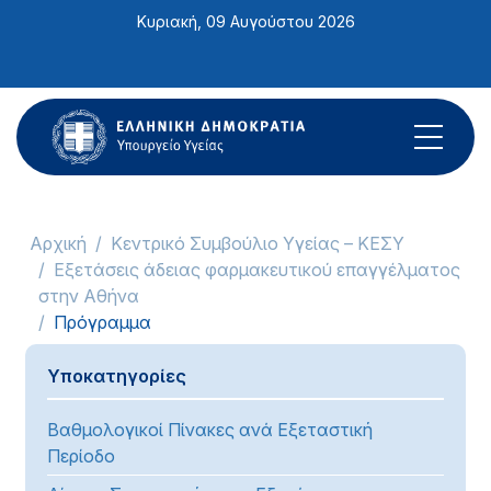
Σημείωση:
Κυριακή, 09 Αυγούστου 2026
Αυτός
ο
ιστότοπος
περιλαμβάνει
ένα
σύστημα
προσβασιμότητας.
Αρχική
Κεντρικό Συμβούλιο Υγείας – ΚΕΣΥ
Εξετάσεις άδειας φαρμακευτικού επαγγέλματος
στην Αθήνα
Πρόγραμμα
Υποκατηγορίες
Βαθμολογικοί Πίνακες ανά Εξεταστική
Περίοδο