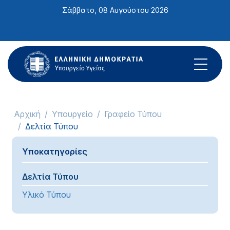
Σημείωση:
Σάββατο, 08 Αυγούστου 2026
Αυτός
ο
ιστότοπος
περιλαμβάνει
ένα
σύστημα
προσβασιμότητας.
Αρχική
Υπουργείο
Γραφείο Τύπου
Δελτία Τύπου
Υποκατηγορίες
Δελτία Τύπου
Υλικό Τύπου