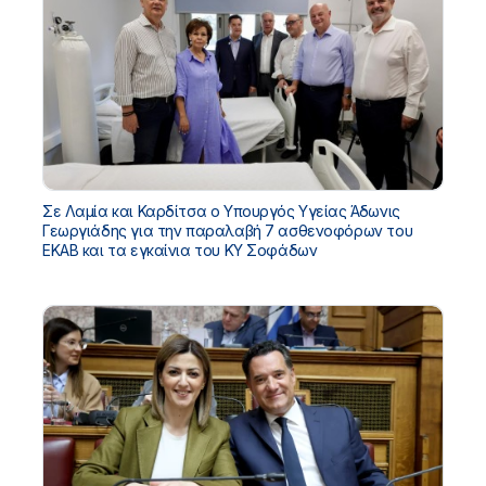
Σε Λαμία και Καρδίτσα ο Υπουργός Υγείας Άδωνις
Γεωργιάδης για την παραλαβή 7 ασθενοφόρων του
ΕΚΑΒ και τα εγκαίνια του ΚΥ Σοφάδων