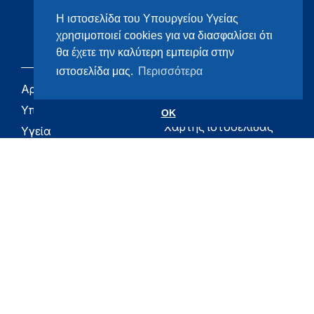
Η ιστοσελίδα του Υπουργείου Υγείας
χρησιμοποιεί cookies για να διασφαλίσει ότι
θα έχετε την καλύτερη εμπειρία στην
ιστοσελίδα μας.
Περισσότερα
Αρχική
eHealth - Ηλεκτρονική
Υγεία
Υπουργείο
OK
Χάρτης ιστοσελίδας
Υγεία
Όροι χρήσης
Εφημερίδα της
Υπηρεσίας
Δήλωση
προσβασιμότητας
Για τον Πολίτη
Επικοινωνία
RSS