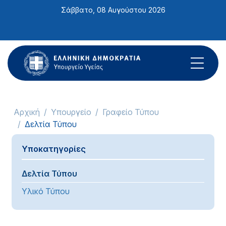
Σημείωση:
Σάββατο, 08 Αυγούστου 2026
Αυτός
ο
ιστότοπος
περιλαμβάνει
ένα
σύστημα
προσβασιμότητας.
Αρχική
Υπουργείο
Γραφείο Τύπου
Δελτία Τύπου
Υποκατηγορίες
Δελτία Τύπου
Υλικό Τύπου