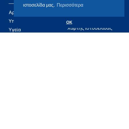
ιστοσελίδα μας.
Περισσότερα
Αρχική
eHealth - Ηλεκτρονική
Υγεία
Υπουργείο
OK
Χάρτης ιστοσελίδας
Υγεία
Όροι χρήσης
Εφημερίδα της
Υπηρεσίας
Δήλωση
προσβασιμότητας
Για τον Πολίτη
Επικοινωνία
RSS
Όλο το moh.gov.gr
Υπουργείο
Υγεία