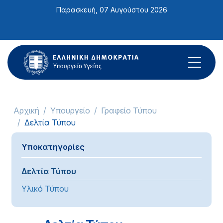
Σημείωση:
Παρασκευή, 07 Αυγούστου 2026
Αυτός
ο
ιστότοπος
περιλαμβάνει
ένα
σύστημα
προσβασιμότητας.
Αρχική
Υπουργείο
Γραφείο Τύπου
Δελτία Τύπου
Υποκατηγορίες
Δελτία Τύπου
Υλικό Τύπου