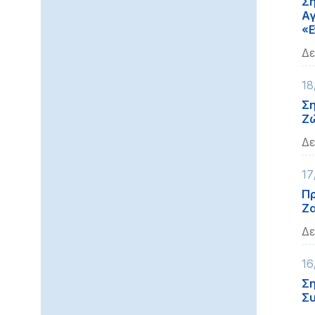
Ση
Αγ
«Ε
Δε
18
Ση
Ζώ
Δε
17
Πρ
Ζ
Δε
16
Ση
Συ