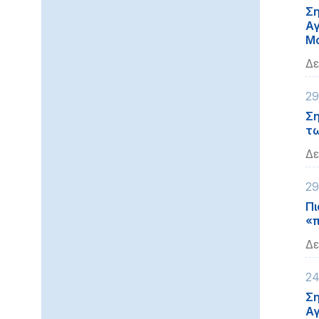
Ση
Αγ
Μ
Δε
29
Ση
τω
Δε
29
Πι
«π
Δε
24
Ση
Αγ