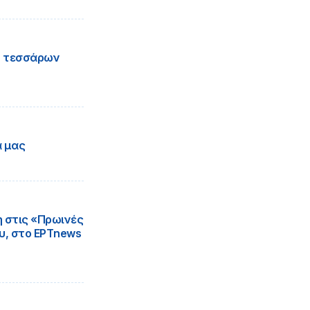
ν τεσσάρων
α μας
 στις «Πρωινές
υ, στο ΕΡΤnews