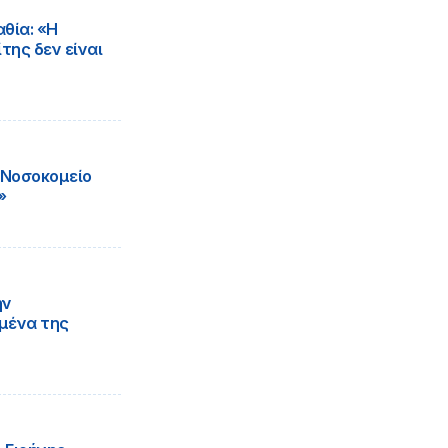
θία: «Η
της δεν είναι
ό Νοσοκομείο
»
ην
μένα της