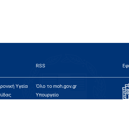
RSS
Εφ
τρονική Υγεία
Όλο το moh.gov.gr
λίδας
Υπουργείο
Υγεία
ασιμότητας
Εφημερίδα της Υπηρεσίας
Για τον Πολίτη