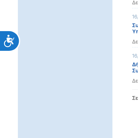
Δε
16
Συ
Υπ
Προσιτότητα
Δε
16
Δή
Συ
Δε
Σε