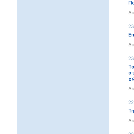
Π
Δε
23
Επ
Δε
23
Το
στ
χω
Δε
22
Τη
Δε