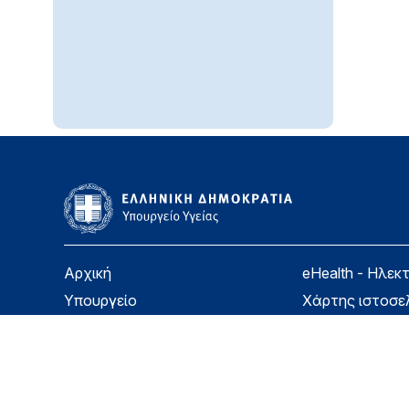
Αρχική
eHealth - Ηλεκ
Υπουργείο
Χάρτης ιστοσε
Υγεία
Όροι χρήσης
Εφημερίδα της Υπηρεσίας
Δήλωση προσβ
Για τον Πολίτη
Επικοινωνία