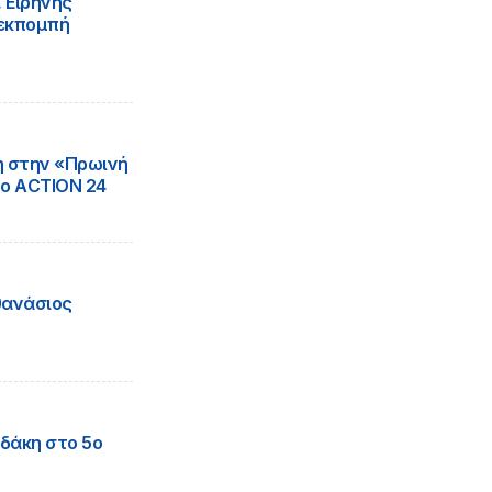
 Ειρήνης
 εκπομπή
η στην «Πρωινή
το ΑCTION 24
θανάσιος
δάκη στο 5ο