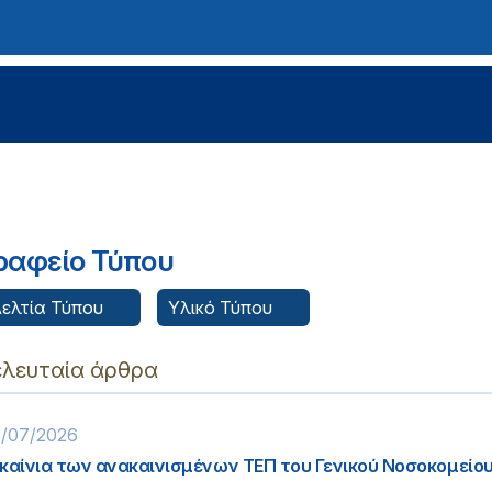
ραφείο Τύπου
ελτία Τύπου
Υλικό Τύπου
ελευταία άρθρα
/07/2026
καίνια των ανακαινισμένων ΤΕΠ του Γενικού Νοσοκομείου