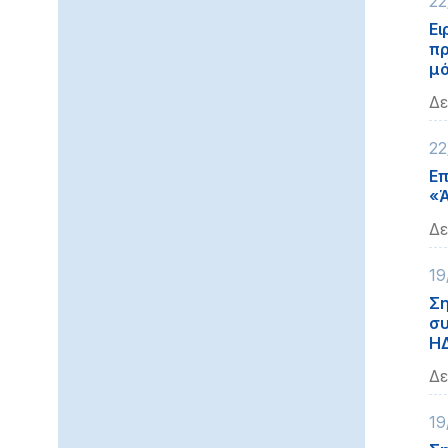
22
Ει
πρ
μό
Δε
22
Επ
«Ά
Δε
19
Ση
συ
Η
Δε
19