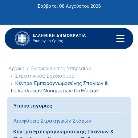
Σημείωση:
Σάββατο, 08 Αυγούστου 2026
Αυτός
ο
ιστότοπος
περιλαμβάνει
ένα
σύστημα
προσβασιμότητας.
Αρχική
Εφημερίδα της Υπηρεσίας
Στρατηγικός Σχεδιασμός
Κέντρα Εμπειρογνωμοσύνης Σπανίων &
Πολύπλοκων Νοσημάτων-Παθήσεων
Υποκατηγορίες
Αποφάσεις Στρατηγικών Στόχων
Κέντρα Εμπειρογνωμοσύνης Σπανίων &