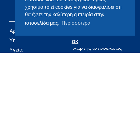
χρησιμοποιεί cookies για να διασφαλίσει ότι
θα έχετε την καλύτερη εμπειρία στην
ιστοσελίδα μας.
Περισσότερα
Αρχική
eHealth - Ηλεκτρονική
Υγεία
Υπουργείο
OK
Χάρτης ιστοσελίδας
Υγεία
Όροι χρήσης
Εφημερίδα της
Υπηρεσίας
Δήλωση
προσβασιμότητας
Για τον Πολίτη
Επικοινωνία
RSS
Όλο το moh.gov.gr