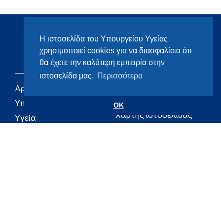
Η ιστοσελίδα του Υπουργείου Υγείας
χρησιμοποιεί cookies για να διασφαλίσει ότι
θα έχετε την καλύτερη εμπειρία στην
ιστοσελίδα μας.
Περισσότερα
Αρχική
eHealth - Ηλεκτρονική
Υγεία
Υπουργείο
OK
Χάρτης ιστοσελίδας
Υγεία
Όροι χρήσης
Εφημερίδα της
Υπηρεσίας
Δήλωση
προσβασιμότητας
Για τον Πολίτη
Επικοινωνία