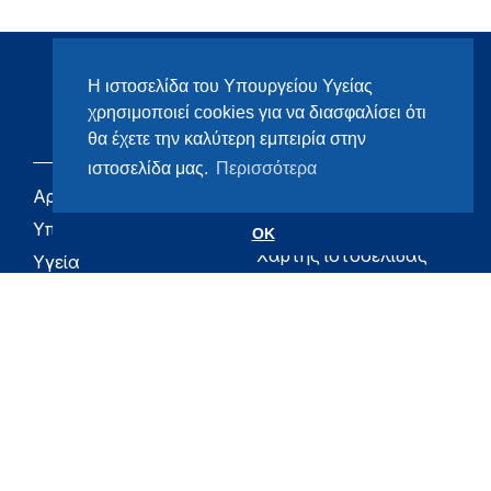
Η ιστοσελίδα του Υπουργείου Υγείας
χρησιμοποιεί cookies για να διασφαλίσει ότι
θα έχετε την καλύτερη εμπειρία στην
ιστοσελίδα μας.
Περισσότερα
Αρχική
eHealth - Ηλεκτρονική
Υγεία
Υπουργείο
OK
Χάρτης ιστοσελίδας
Υγεία
Όροι χρήσης
Εφημερίδα της
Υπηρεσίας
Δήλωση
προσβασιμότητας
Για τον Πολίτη
Επικοινωνία