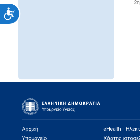
2η
Προσιτότητα
Αρχική
eHealth - Ηλεκ
Υπουργείο
Χάρτης ιστοσε