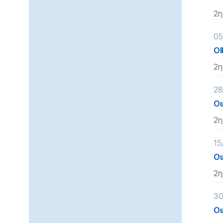
2η
05
ΟΙ
2η
28
Οι
2η
15
Οι
2η
30
Οι