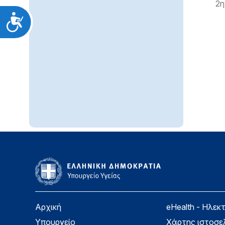
2η
Προσιτότητα
Αρχική
eHealth - Ηλεκ
Υπουργείο
Χάρτης ιστοσε