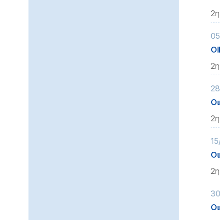
2η
05
ΟΙ
2η
28
Οι
2η
15
Οι
2η
30
Οι