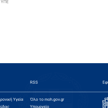
 ΥΠΕ
RSS
Εφ
τρονική Υγεία
Όλο το moh.gov.gr
λίδας
Υπουργείο