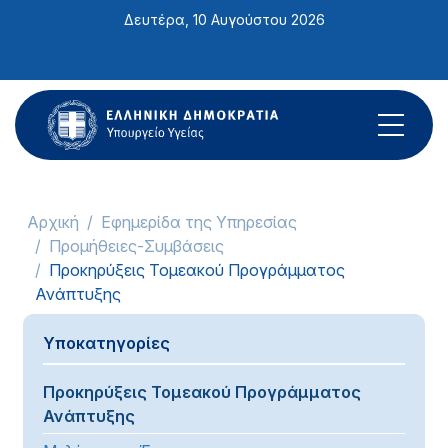
Σημείωση:
Δευτέρα, 10 Αυγούστου 2026
Αυτός
ο
ιστότοπος
περιλαμβάνει
ένα
σύστημα
προσβασιμότητας.
Αρχική
Εφημερίδα της Υπηρεσίας
Προμήθειες-Συμβάσεις
Προκηρύξεις Τομεακού Προγράμματος
Ανάπτυξης
Υποκατηγορίες
Προκηρύξεις Τομεακού Προγράμματος
Ανάπτυξης