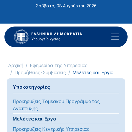
Σημείωση:
Σάββατο, 08 Αυγούστου 2026
Αυτός
ο
ιστότοπος
περιλαμβάνει
ένα
σύστημα
προσβασιμότητας.
Αρχική
Εφημερίδα της Υπηρεσίας
Προμήθειες-Συμβάσεις
Μελέτες και Έργα
Υποκατηγορίες
Προκηρύξεις Τομεακού Προγράμματος
Ανάπτυξης
Μελέτες και Έργα
Προκηρύξεις Κεντρικής Υπηρεσίας