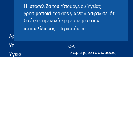
Η ιστοσελίδα του Υπουργείου Υγείας
χρησιμοποιεί cookies για να διασφαλίσει ότι
θα έχετε την καλύτερη εμπειρία στην
ιστοσελίδα μας.
Περισσότερα
Αρχική
eHealth - Ηλεκτρονική
Υγεία
Υπουργείο
OK
Χάρτης ιστοσελίδας
Υγεία
Όροι χρήσης
Εφημερίδα της
Υπηρεσίας
Δήλωση
προσβασιμότητας
Για τον Πολίτη
Επικοινωνία
RSS