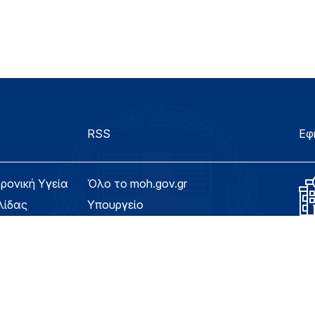
RSS
Εφ
τρονική Υγεία
Όλο το moh.gov.gr
λίδας
Υπουργείο
Υγεία
ασιμότητας
Εφημερίδα της Υπηρεσίας
Για τον Πολίτη
eHealth - Ηλεκτρονική Υγεία