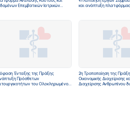
ατφόρμα Ανάλυσης Κόστους και
«Υλοποίηση έργων Συμβού
δομένων Επεμβατικών Ιατρικών
και ανάπτυξη πλατφόρμα
άξεων και Χειρουργείων» με Κωδικό
HEALTHFLIX» με Κωδικό Ο
Σ 5229032 στο «ΤΠΑ Υπουργείου
στο «ΤΠΑ Υπουργείου Υγεί
είας 2026-2030»
2030»
όφαση Ένταξης της Πράξης
2η Τροποποίηση της Πράξ
νάπτυξη Πρόσθετων
Οικονομικής Διαχείρισης κα
ιτουργικοτήτων του Ολοκληρωμένου
Διαχείρισης Ανθρωπίνου δ
στήματος Φροντίδας Ογκολογικών
Μονάδων Ψυχικής Υγείας»
ματολογικών Ασθενών» με Κωδικό
ΟΠΣ 5226369 στο «ΤΠΑ ΥΓΕ
Σ 5229445 στο «ΤΠΑ Υπουργείου
2025»
είας 2026-2030»