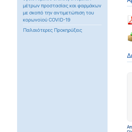
Α
μέτρων προστασίας και φαρμάκων
προβλήματα
με σκοπό την αντιμετώπιση του
όρασης
κορωνοϊού COVID-19
που
χρησιμοποιούν
Παλαιότερες Προκηρύξεις
πρόγραμμα
ανάγνωσης
οθόνης
Δ
Πατήστε
Control-
F10
για
να
ανοίξετε
ένα
μενού
προσβασιμότητας.
Απ