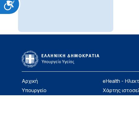
Προσιτότητα
Αρχική
eHealth - Ηλεκ
Υπουργείο
Χάρτης ιστοσε
Υγεία
Όροι χρήσης
Εφημερίδα της Υπηρεσίας
Δήλωση προσβ
Για τον Πολίτη
Επικοινωνία