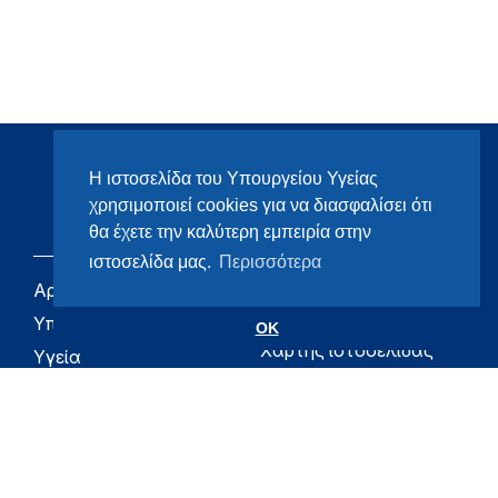
Η ιστοσελίδα του Υπουργείου Υγείας
χρησιμοποιεί cookies για να διασφαλίσει ότι
θα έχετε την καλύτερη εμπειρία στην
ιστοσελίδα μας.
Περισσότερα
Αρχική
eHealth - Ηλεκτρονική
Υγεία
Υπουργείο
OK
Χάρτης ιστοσελίδας
Υγεία
Όροι χρήσης
Εφημερίδα της
Υπηρεσίας
Δήλωση
προσβασιμότητας
Για τον Πολίτη
Επικοινωνία