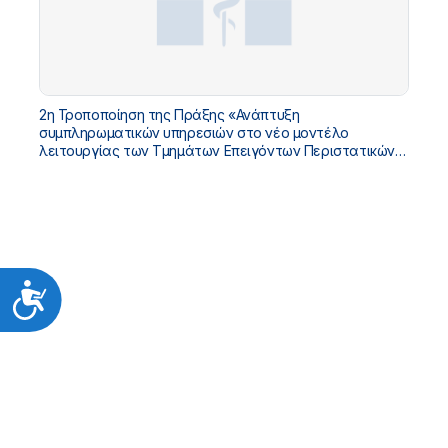
2η Τροποποίηση της Πράξης «Ανάπτυξη
συμπληρωματικών υπηρεσιών στο νέο μοντέλο
λειτουργίας των Τμημάτων Επειγόντων Περιστατικών
(ΤΕΠ)» με Κωδικό ΟΠΣ 5225404 στο «ΤΠΑ ΥΓΕΙΑΣ 2021-
2025»
Προσιτότητα