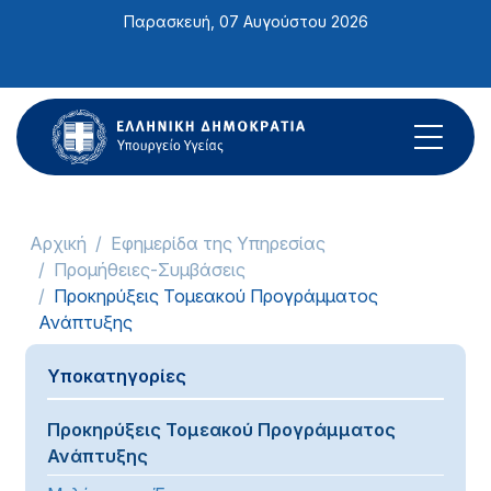
Σημείωση:
Παρασκευή, 07 Αυγούστου 2026
Αυτός
ο
ιστότοπος
περιλαμβάνει
ένα
σύστημα
προσβασιμότητας.
Αρχική
Εφημερίδα της Υπηρεσίας
Προμήθειες-Συμβάσεις
Προκηρύξεις Τομεακού Προγράμματος
Ανάπτυξης
Υποκατηγορίες
Προκηρύξεις Τομεακού Προγράμματος
Ανάπτυξης