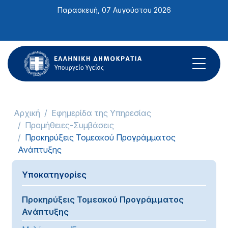
Σημείωση:
Παρασκευή, 07 Αυγούστου 2026
Αυτός
ο
ιστότοπος
περιλαμβάνει
ένα
σύστημα
προσβασιμότητας.
Αρχική
Εφημερίδα της Υπηρεσίας
Προμήθειες-Συμβάσεις
Προκηρύξεις Τομεακού Προγράμματος
Ανάπτυξης
Υποκατηγορίες
Προκηρύξεις Τομεακού Προγράμματος
Ανάπτυξης