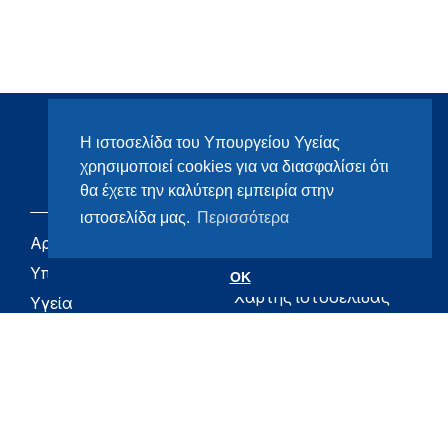
Η ιστοσελίδα του Υπουργείου Υγείας
χρησιμοποιεί cookies για να διασφαλίσει ότι
θα έχετε την καλύτερη εμπειρία στην
ιστοσελίδα μας.
Περισσότερα
Αρχική
eHealth - Ηλεκτρονική
Υγεία
Υπουργείο
OK
Χάρτης ιστοσελίδας
Υγεία
Όροι χρήσης
Εφημερίδα της
Υπηρεσίας
Δήλωση
προσβασιμότητας
Για τον Πολίτη
Επικοινωνία