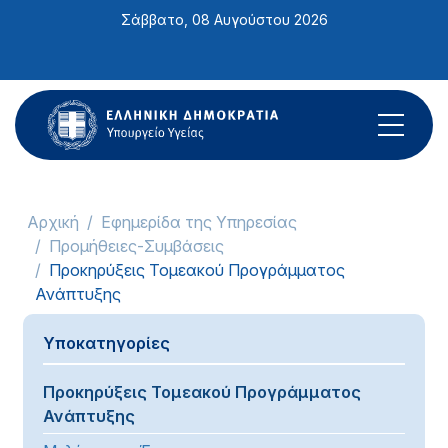
Σημείωση:
Σάββατο, 08 Αυγούστου 2026
Αυτός
ο
ιστότοπος
περιλαμβάνει
ένα
σύστημα
προσβασιμότητας.
Αρχική
Εφημερίδα της Υπηρεσίας
Προμήθειες-Συμβάσεις
Προκηρύξεις Τομεακού Προγράμματος
Ανάπτυξης
Υποκατηγορίες
Προκηρύξεις Τομεακού Προγράμματος
Ανάπτυξης