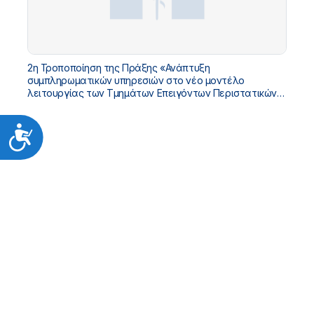
2η Τροποποίηση της Πράξης «Ανάπτυξη
συμπληρωματικών υπηρεσιών στο νέο μοντέλο
λειτουργίας των Τμημάτων Επειγόντων Περιστατικών
(ΤΕΠ)» με Κωδικό ΟΠΣ 5225404 στο «ΤΠΑ ΥΓΕΙΑΣ 2021-
2025»
Προσιτότητα