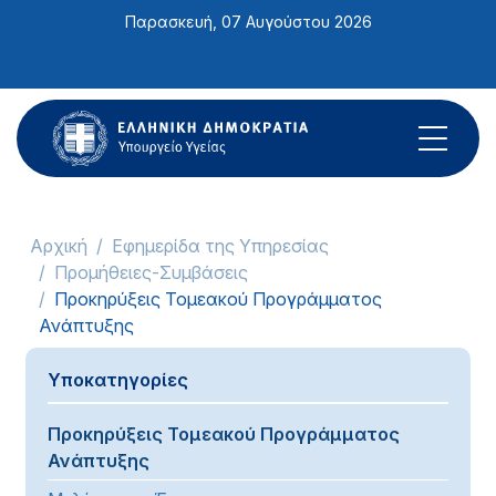
Σημείωση:
Παρασκευή, 07 Αυγούστου 2026
Αυτός
ο
ιστότοπος
περιλαμβάνει
ένα
σύστημα
προσβασιμότητας.
Αρχική
Εφημερίδα της Υπηρεσίας
Προμήθειες-Συμβάσεις
Προκηρύξεις Τομεακού Προγράμματος
Ανάπτυξης
Υποκατηγορίες
Προκηρύξεις Τομεακού Προγράμματος
Ανάπτυξης