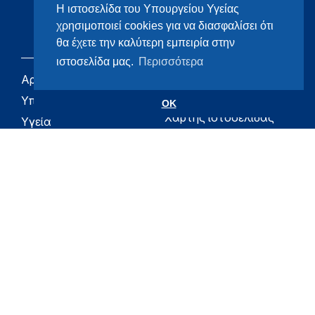
Η ιστοσελίδα του Υπουργείου Υγείας
χρησιμοποιεί cookies για να διασφαλίσει ότι
θα έχετε την καλύτερη εμπειρία στην
ιστοσελίδα μας.
Περισσότερα
Αρχική
eHealth - Ηλεκτρονική
Υγεία
Υπουργείο
OK
Χάρτης ιστοσελίδας
Υγεία
Όροι χρήσης
Εφημερίδα της
Υπηρεσίας
Δήλωση
προσβασιμότητας
Για τον Πολίτη
Επικοινωνία
RSS