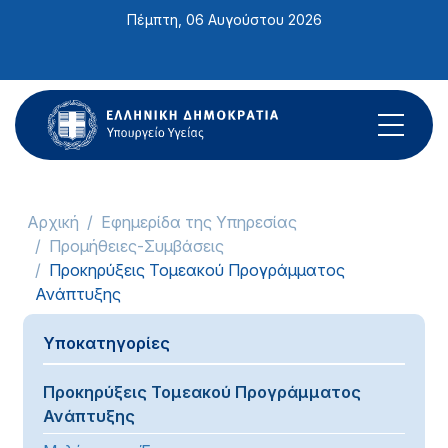
Σημείωση:
Πέμπτη, 06 Αυγούστου 2026
Αυτός
ο
ιστότοπος
περιλαμβάνει
ένα
σύστημα
προσβασιμότητας.
Αρχική
Εφημερίδα της Υπηρεσίας
Προμήθειες-Συμβάσεις
Προκηρύξεις Τομεακού Προγράμματος
Ανάπτυξης
Υποκατηγορίες
Προκηρύξεις Τομεακού Προγράμματος
Ανάπτυξης