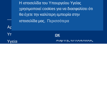
Η ιστοσελίδα του Υπουργείου Υγείας
χρησιμοποιεί cookies για να διασφαλίσει ότι
θα έχετε την καλύτερη εμπειρία στην
ιστοσελίδα μας.
Περισσότερα
Αρχική
eHealth - Ηλεκτρονική
Υγεία
Υπουργείο
OK
Χάρτης ιστοσελίδας
Υγεία
Όροι χρήσης
Εφημερίδα της
Υπηρεσίας
Δήλωση
προσβασιμότητας
Για τον Πολίτη
Επικοινωνία
RSS