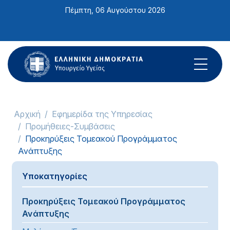
Σημείωση:
Πέμπτη, 06 Αυγούστου 2026
Αυτός
ο
ιστότοπος
περιλαμβάνει
ένα
σύστημα
προσβασιμότητας.
Αρχική
Εφημερίδα της Υπηρεσίας
Προμήθειες-Συμβάσεις
Προκηρύξεις Τομεακού Προγράμματος
Ανάπτυξης
Υποκατηγορίες
Προκηρύξεις Τομεακού Προγράμματος
Ανάπτυξης