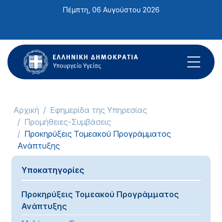
Σημείωση:
Πέμπτη, 06 Αυγούστου 2026
Αυτός
ο
ιστότοπος
περιλαμβάνει
ένα
σύστημα
προσβασιμότητας.
Αρχική
Εφημερίδα της Υπηρεσίας
Προμήθειες-Συμβάσεις
Προκηρύξεις Τομεακού Προγράμματος
Ανάπτυξης
Υποκατηγορίες
Προκηρύξεις Τομεακού Προγράμματος
Ανάπτυξης