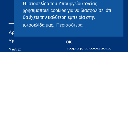
Η ιστοσελίδα του Υπουργείου Υγείας
χρησιμοποιεί cookies για να διασφαλίσει ότι
θα έχετε την καλύτερη εμπειρία στην
ιστοσελίδα μας.
Περισσότερα
Αρχική
eHealth - Ηλεκτρονική
Υγεία
Υπουργείο
OK
Χάρτης ιστοσελίδας
Υγεία
Όροι χρήσης
Εφημερίδα της
Υπηρεσίας
Δήλωση
προσβασιμότητας
Για τον Πολίτη
Επικοινωνία
RSS