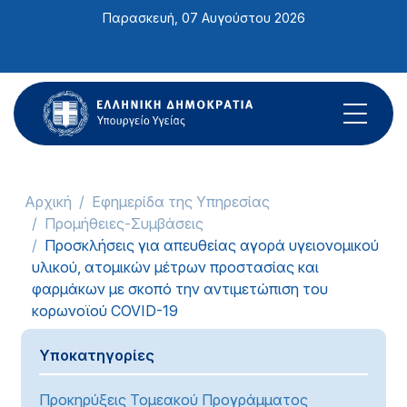
Σημείωση:
Παρασκευή, 07 Αυγούστου 2026
Αυτός
ο
ιστότοπος
περιλαμβάνει
ένα
σύστημα
προσβασιμότητας.
Αρχική
Εφημερίδα της Υπηρεσίας
Προμήθειες-Συμβάσεις
Προσκλήσεις για απευθείας αγορά υγειονομικού
υλικού, ατομικών μέτρων προστασίας και
φαρμάκων με σκοπό την αντιμετώπιση του
κορωνοϊού COVID-19
Υποκατηγορίες
Προκηρύξεις Τομεακού Προγράμματος