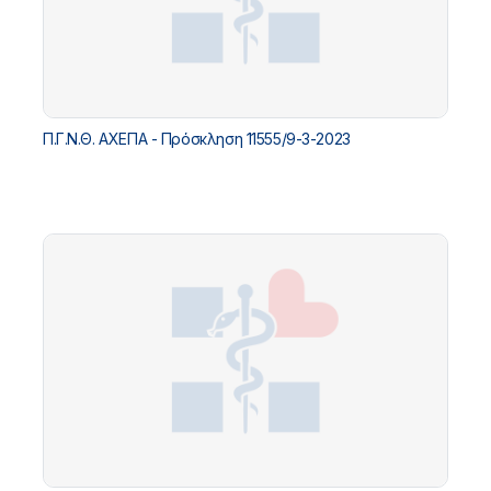
Π.Γ.Ν.Θ. ΑΧΕΠΑ - Πρόσκληση 11555/9-3-2023