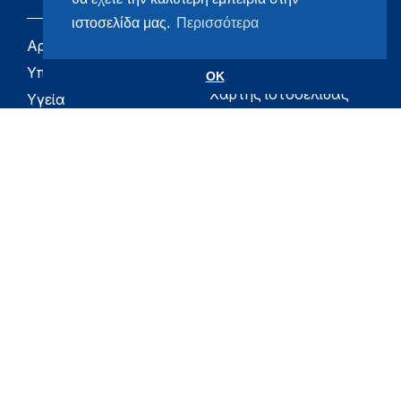
ιστοσελίδα μας.
Περισσότερα
Αρχική
eHealth - Ηλεκτρονική
Υγεία
Υπουργείο
OK
Χάρτης ιστοσελίδας
Υγεία
Όροι χρήσης
Εφημερίδα της
Υπηρεσίας
Δήλωση
προσβασιμότητας
Για τον Πολίτη
Επικοινωνία
RSS
Όλο το moh.gov.gr
Υπουργείο