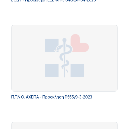
Π.Γ.Ν.Θ. ΑΧΕΠΑ - Πρόσκληση 11555/9-3-2023