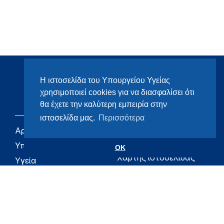
Η ιστοσελίδα του Υπουργείου Υγείας
χρησιμοποιεί cookies για να διασφαλίσει ότι
θα έχετε την καλύτερη εμπειρία στην
ιστοσελίδα μας.
Περισσότερα
Αρχική
eHealth - Ηλεκτρονική
Υγεία
Υπουργείο
OK
Χάρτης ιστοσελίδας
Υγεία
Όροι χρήσης
Εφημερίδα της
Υπηρεσίας
Δήλωση
προσβασιμότητας
Για τον Πολίτη
Επικοινωνία