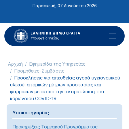
Σημείωση:
Παρασκευή, 07 Αυγούστου 2026
Αυτός
ο
ιστότοπος
περιλαμβάνει
ένα
σύστημα
προσβασιμότητας.
Αρχική
Εφημερίδα της Υπηρεσίας
Προμήθειες-Συμβάσεις
Προσκλήσεις για απευθείας αγορά υγειονομικού
υλικού, ατομικών μέτρων προστασίας και
φαρμάκων με σκοπό την αντιμετώπιση του
κορωνοϊού COVID-19
Υποκατηγορίες
Προκηρύξεις Τομεακού Προγράμματος