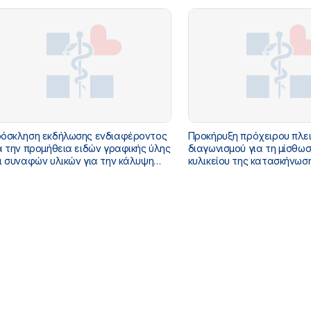
Κ.Α.) ΓΙΑ ΤΙΣ ΑΝΑΓΚΕΣ ΤΟ
ΥΓΕΙΑΣ ΓΙΑ ΤΟ ΕΤΟΣ 2026
όσκληση εκδήλωσης ενδιαφέροντος
Προκήρυξη πρόχειρου πλε
α την προμήθεια ειδών γραφικής ύλης
διαγωνισμού για τη μίσθωσ
ι συναφών υλικών για την κάλυψη
κυλικείου της κατασκήνωσ
αγκών των υπηρεσιών του
Υπουργείου Υγείας στον Ά
ουργείου Υγείας για το οικονομικό
Αττικής - Αρ. Διακ. 4/2026
ος 2026