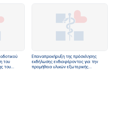
Υ ΥΠΟΥΡΓΕΙΟΥ
προαίρεσης έξι (6) μηνών (για τα έτη
2026,2027,2028».)
ιοδοτικού
Επαναπροκήρυξη της πρόσκλησης
η του
εκδήλωσης ενδιαφέροντος για την
ης του
προμήθεια υλικών εξωτερικής
γιο Ανδρέα
αντικεραυνικής προστασίας και την
παροχή υπηρεσιών εγκατάστασης
αλεξικέραυνου στο κτίριο της οδού
Μακεδονίας 6-8 του Υπουργείου Υγείας