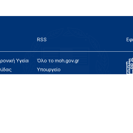
RSS
Εφ
τρονική Υγεία
Όλο το moh.gov.gr
λίδας
Υπουργείο
Υγεία
ασιμότητας
Εφημερίδα της Υπηρεσίας
Για τον Πολίτη
eHealth - Ηλεκτρονική Υγεία