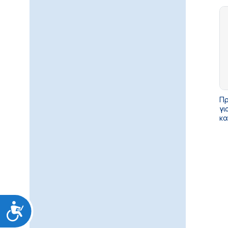
Πρ
γι
κα
αν
Υπ
έτ
Προσιτότητα