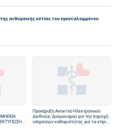
της ανθυγιεινής εστίας του εγκαταλειμμένου
Σ
Προκήρυξη Ανοικτού Ηλεκτρονικού
ΟΜΗΘΕΙΑ
Διεθνούς Διαγωνισμού για την παροχή
 ΕΚΤΥΠΩΣΗ
υπηρεσιών καθαριότητας για τα κτίρια
ΥΛΙΚΟΥ
του Υπουργείου Υγείας, διάρκειας
ΚΑΙ ΑΦΙΣΕΣ
δώδεκα (12) μηνών, με δικαίωμα