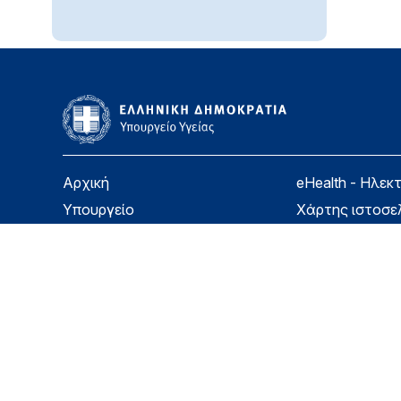
Αρχική
eHealth - Ηλεκ
Υπουργείο
Χάρτης ιστοσε
Υγεία
Όροι χρήσης
Εφημερίδα της Υπηρεσίας
Δήλωση προσβ
Για τον Πολίτη
Επικοινωνία