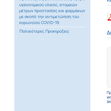
Κ
υγειονομικού υλικού, ατομικών
προβλήματα
μέτρων προστασίας και φαρμάκων
όρασης
με σκοπό την αντιμετώπιση του
που
κορωνοϊού COVID-19
χρησιμοποιούν
πρόγραμμα
Παλαιότερες Προκηρύξεις
Δ
ανάγνωσης
οθόνης
Πατήστε
Control-
F10
για
να
ανοίξετε
ένα
μενού
Πρ
προσβασιμότητας.
γι
(κ
Υπ