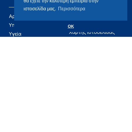
θα έχετε την καλύτερη εμπειρία στην
ιστοσελίδα μας.
Περισσότερα
Αρχική
eHealth - Ηλεκτρονική
Υγεία
Υπουργείο
OK
Χάρτης ιστοσελίδας
Υγεία
Όροι χρήσης
Εφημερίδα της
Υπηρεσίας
Δήλωση
προσβασιμότητας
Για τον Πολίτη
Επικοινωνία
RSS
Όλο το moh.gov.gr
Υπουργείο