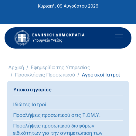
Σημείωση:
Κυριακή, 09 Αυγούστου 2026
Αυτός
ο
ιστότοπος
περιλαμβάνει
ένα
σύστημα
προσβασιμότητας.
Αρχική
Εφημερίδα της Υπηρεσίας
Προσκλήσεις Προσωπικού
Αγροτικοί Ιατροί
Υποκατηγορίες
Ιδιώτες Ιατροί
Προσλήψεις προσωπικού στις Τ.ΟΜ.Υ.
Προσλήψεις προσωπικού διαφόρων
ειδικότητων για την αντιμετώπιση των