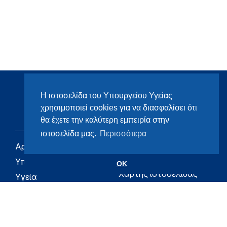
Η ιστοσελίδα του Υπουργείου Υγείας
χρησιμοποιεί cookies για να διασφαλίσει ότι
θα έχετε την καλύτερη εμπειρία στην
ιστοσελίδα μας.
Περισσότερα
Αρχική
eHealth - Ηλεκτρονική
Υγεία
Υπουργείο
OK
Χάρτης ιστοσελίδας
Υγεία
Όροι χρήσης
Εφημερίδα της
Υπηρεσίας
Δήλωση
προσβασιμότητας
Για τον Πολίτη