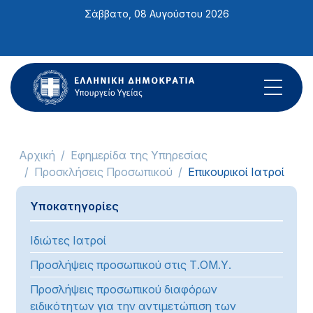
Σημείωση:
Σάββατο, 08 Αυγούστου 2026
Αυτός
ο
ιστότοπος
περιλαμβάνει
ένα
σύστημα
προσβασιμότητας.
Αρχική
Εφημερίδα της Υπηρεσίας
Προσκλήσεις Προσωπικού
Επικουρικοί Ιατροί
Υποκατηγορίες
Ιδιώτες Ιατροί
Προσλήψεις προσωπικού στις Τ.ΟΜ.Υ.
Προσλήψεις προσωπικού διαφόρων
ειδικότητων για την αντιμετώπιση των