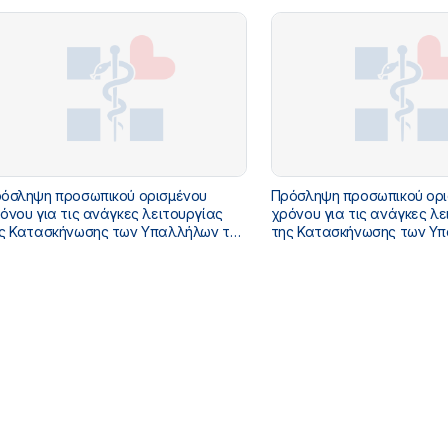
αι Οικογένειας, Αγροτικής
8/2026) - Αρ.Διακ. 9/2026
άπτυξης και Τροφίμων και Τουρισμού
όσληψη προσωπικού ορισμένου
Πρόσληψη προσωπικού ορ
όνου για τις ανάγκες λειτουργίας
χρόνου για τις ανάγκες λε
ς Κατασκήνωσης των Υπαλλήλων του
της Κατασκήνωσης των Υ
ουργείου Υγείας (Επαναπροκήρυξη
Υπουργείου Υγείας (Επαν
ν κενών θέσεων της Διακήρυξης
των κενών θέσεων της Δια
2026) - Αρ.Διακ. 7/2026
5/2026) - Αρ.Διακ. 6/2026