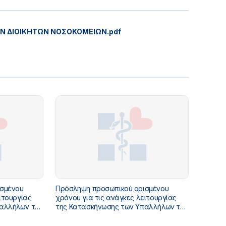
 ΔΙΟΙΚΗΤΩΝ ΝΟΣΟΚΟΜΕΙΩΝ.pdf
ισμένου
Πρόσληψη προσωπικού ορισμένου
ιτουργίας
χρόνου για τις ανάγκες λειτουργίας
παλλήλων του
της Κατασκήνωσης των Υπαλλήλων του
απροκήρυξη
Υπουργείου Υγείας (Επαναπροκήρυξη
κήρυξης
των κενών θέσεων της Διακήρυξης