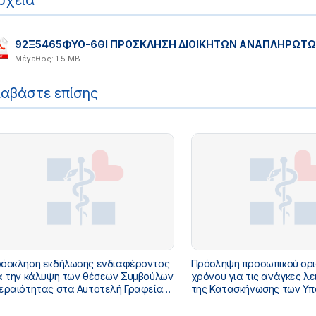
ρχεία
92Ξ5465ΦΥΟ-6ΘΙ ΠΡΟΣΚΛΗΣΗ ΔΙΟΙΚΗΤΩΝ ΑΝΑΠΛΗΡΩΤΩΝ
Μέγεθος: 1.5 MB
ιαβάστε επίσης
όσκληση εκδήλωσης ενδιαφέροντος
Πρόσληψη προσωπικού ορ
α την κάλυψη των θέσεων Συμβούλων
χρόνου για τις ανάγκες λε
ιότητας στα Αυτοτελή Γραφεία
της Κατασκήνωσης των Υ
μβούλου Ακεραιότητας των
Υπουργείου Υγείας (Επαν
γείων Υγείας, Κοινωνικής
των κενών θέσεων της Δια