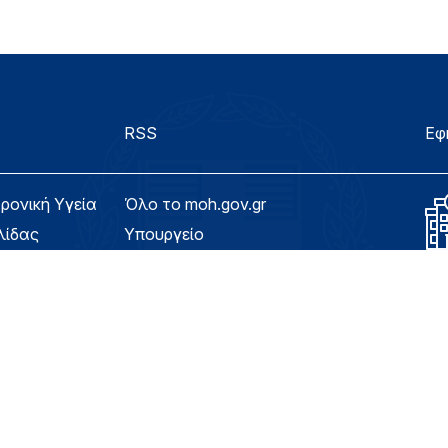
RSS
Εφ
τρονική Υγεία
Όλο το moh.gov.gr
λίδας
Υπουργείο
Υγεία
ασιμότητας
Εφημερίδα της Υπηρεσίας
Για τον Πολίτη
eHealth - Ηλεκτρονική Υγεία