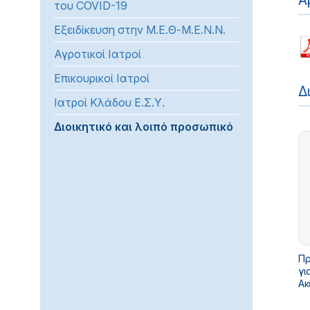
Α
του COVID-19
προβλήματα
Εξειδίκευση στην Μ.Ε.Θ-Μ.Ε.Ν.Ν.
όρασης
που
Αγροτικοί Ιατροί
χρησιμοποιούν
Επικουρικοί Ιατροί
πρόγραμμα
Δ
ανάγνωσης
Ιατροί Κλάδου Ε.Σ.Υ.
οθόνης
Διοικητικό και λοιπό προσωπικό
Πατήστε
Control-
F10
για
να
ανοίξετε
ένα
μενού
Πρ
προσβασιμότητας.
γι
Ακερα
Συ
Υπουρ