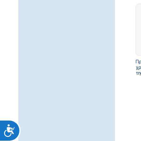
Συνοχής κ
Αν
Πρ
χρ
τη
Υπ
τω
6/
Προσιτότητα