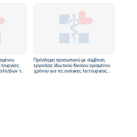
7/2026) - Αρ.Διακ. 8/2026
ισμένου
Πρόσληψη προσωπικού με σύμβαση
ιτουργίας
εργασίας ιδιωτικού δικαίου ορισμένου
παλλήλων του
χρόνου για τις ανάγκες λειτουργίας
απροκήρυξη
της Κατασκήνωσης των Υπαλλήλων του
κήρυξης
Υπουργείου Υγείας - Διακήρυξη 5/2026