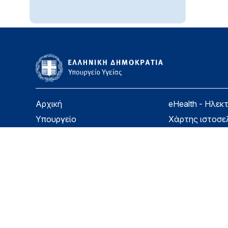
Αρχική
eHealth - Ηλεκ
Υπουργείο
Χάρτης ιστοσε
Υγεία
Όροι χρήσης
Εφημερίδα της Υπηρεσίας
Δήλωση προσβ
Για τον Πολίτη
Επικοινωνία