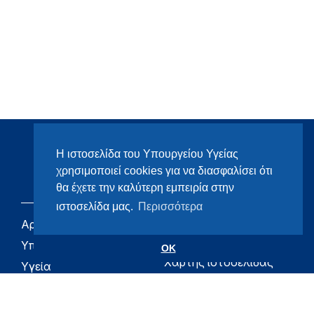
Η ιστοσελίδα του Υπουργείου Υγείας
χρησιμοποιεί cookies για να διασφαλίσει ότι
θα έχετε την καλύτερη εμπειρία στην
ιστοσελίδα μας.
Περισσότερα
Αρχική
eHealth - Ηλεκτρονική
Υγεία
Υπουργείο
OK
Χάρτης ιστοσελίδας
Υγεία
Όροι χρήσης
Εφημερίδα της
Υπηρεσίας
Δήλωση