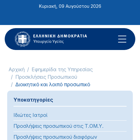
Σημείωση:
Κυριακή, 09 Αυγούστου 2026
Αυτός
ο
ιστότοπος
περιλαμβάνει
ένα
σύστημα
προσβασιμότητας.
Αρχική
Εφημερίδα της Υπηρεσίας
Προσκλήσεις Προσωπικού
Διοικητικό και λοιπό προσωπικό
Υποκατηγορίες
Ιδιώτες Ιατροί
Προσλήψεις προσωπικού στις Τ.ΟΜ.Υ.
Προσλήψεις προσωπικού διαφόρων