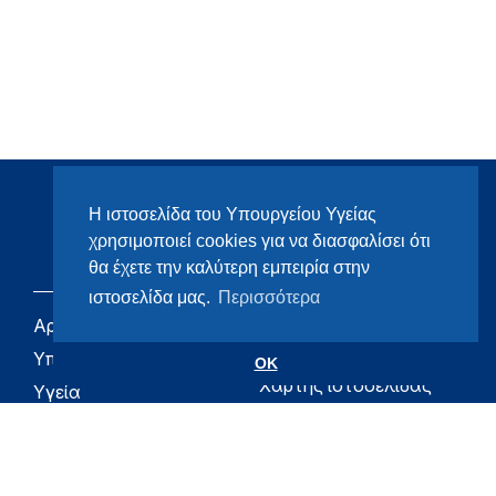
Η ιστοσελίδα του Υπουργείου Υγείας
χρησιμοποιεί cookies για να διασφαλίσει ότι
θα έχετε την καλύτερη εμπειρία στην
ιστοσελίδα μας.
Περισσότερα
Αρχική
eHealth - Ηλεκτρονική
Υγεία
Υπουργείο
OK
Χάρτης ιστοσελίδας
Υγεία
Όροι χρήσης
Εφημερίδα της
Υπηρεσίας
Δήλωση
προσβασιμότητας
Για τον Πολίτη