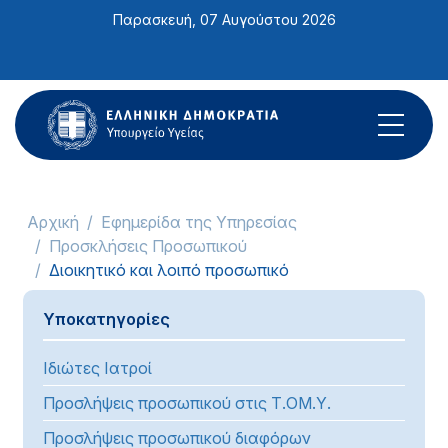
Σημείωση:
Παρασκευή, 07 Αυγούστου 2026
Αυτός
ο
ιστότοπος
περιλαμβάνει
ένα
σύστημα
προσβασιμότητας.
Αρχική
Εφημερίδα της Υπηρεσίας
Προσκλήσεις Προσωπικού
Διοικητικό και λοιπό προσωπικό
Υποκατηγορίες
Ιδιώτες Ιατροί
Προσλήψεις προσωπικού στις Τ.ΟΜ.Υ.
Προσλήψεις προσωπικού διαφόρων